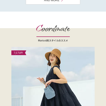
AND MORE
C
oordinate
Marisol的スタイルのススメ
7/17
UP!