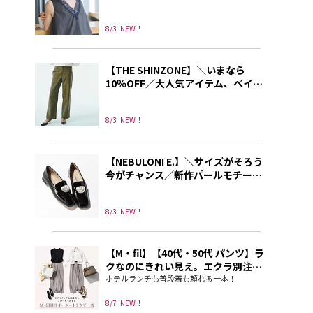
ラウスが人気です！
8/3
NEW！
【THE SHINZONE】＼いまなら
10％OFF／大人気アイテム、ベイカ
ーパンツにニューシルエットが登
場。
8/3
NEW！
【NEBULONI E.】＼サイズがそろう
今がチャンス／新作パールモチーフ
ローファーは足元から秋に導いてく
れる
8/3
NEW！
【M・fil】【40代・50代 パンツ】ラ
クなのにきれい見え。エクラ別注イ
ージートラウザーズ
ホテルランチも普段着も頼れる一本！
8/7
NEW！