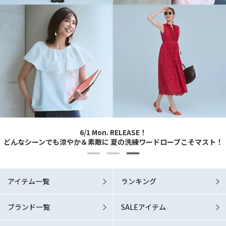
Marisol+ 9・10月号掲載商品をお届け！
Marisol+ 9・10月号掲載商品をお届け！
Marisol+ 8月号掲載商品をお届け！
6/1 Mon. RELEASE！
6/1 Mon. RELEASE！
どんなシーンでも涼やか＆素敵に 夏の洗練ワードローブこそマスト！
どんなシーンでも涼やか＆素敵に 夏の洗練ワードローブこそマスト！
＼着るだけで様になる／真夏こそ「秒映え服」が味方！
「涼しい秋服」が欲しい！
「涼しい秋服」が欲しい！
アイテム一覧
ランキング
ブランド一覧
SALEアイテム