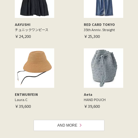
AAYUSHI
RED CARD TOKYO
チュニックワンピース
35th Anniv. Straight
￥24,200
￥25,300
ENTWURFEIN
Aeta
Laura.C
HAND POUCH
￥39,600
￥39,600
AND MORE