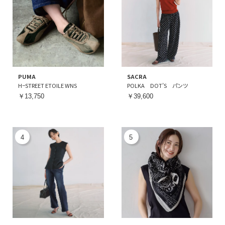
PUMA
SACRA
H−STREET ETOILE WNS
POLKA DOT’S パンツ
￥13,750
￥39,600