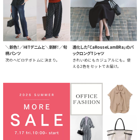
＼新色！／HITデニムと＼新鮮！／旬
進化した「CaRouseLamBRa」のパ
柄パンツ
ックロングTシャツ
次のヘビロテボトムに決まり。
きれいめにもカジュアルにも。使
える2色をセットでお届け。