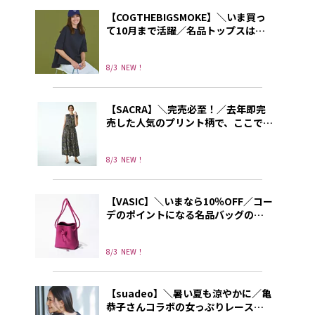
【COGTHEBIGSMOKE】＼いま買っ
て10月まで活躍／名品トップスは
HPS限定の万能ネイビーが売れ筋！
8/3
NEW！
【SACRA】＼完売必至！／去年即完
売した人気のプリント柄で、ここでし
か手に入れられないワンピースを別
注！
8/3
NEW！
【VASIC】＼いまなら10％OFF／コー
デのポイントになる名品バッグの
NEWカラーが登場
8/3
NEW！
【suadeo】＼暑い夏も涼やかに／亀
恭子さんコラボの女っぷりレースブ