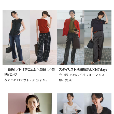
＼新色！／HITデニムと＼新鮮！／旬
スタイリスト池田敬さん×M7days
柄パンツ
今→秋OKのハイパフォーマンス
次のヘビロテボトムに決まり。
服、完成！