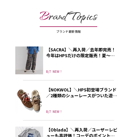
B
rand Topics
ブランド最新情報
【SACRA】＼再入荷／去年即完売！
今年はHPSだけの限定販売！夏～秋
に使える上品プリントパンツ
8/7
NEW！
【NOKWOL】＼HPS初登場ブランド
／2種類のシューレースがついた遊び
心あふれる”NOKWOL”のスニーカー
8/7
NEW！
【Oblada】＼再入荷／ユーザーレビ
ューも高評価！コーデのポイントに