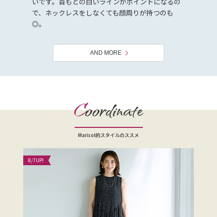
いです。首もとの白いラインがポイントになるの
で、ネックレスをしなくても顔周りが持つのも
◎。
AND MORE
C
oordinate
Marisol的スタイルのススメ
8/7
UP!