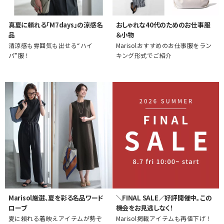
真夏に頼れる「M7days」の涼感名
おしゃれな40代のためのお仕事服
品
＆小物
清涼感も雰囲気も出せる“ハイ
Marisolおすすめのお仕事服をラン
パ”服！
キング形式でご紹介
Marisol厳選、夏を彩る名品ワード
＼FINAL SALE／好評開催中。この
ローブ
機会をお見逃しなく！
夏に頼れる着映えアイテムが勢ぞ
Marisol掲載アイテムも再値下げ！