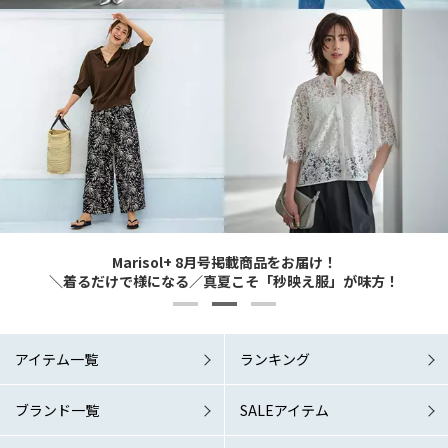
Marisol+ 9・10月号掲載商品をお届け！
Marisol+ 9・10月号掲載商品をお届け！
Marisol+ 8月号掲載商品をお届け！
6/1 Mon. RELEASE！
6/1 Mon. RELEASE！
どんなシーンでも涼やか＆素敵に 夏の洗練ワードローブこそマスト！
どんなシーンでも涼やか＆素敵に 夏の洗練ワードローブこそマスト！
＼着るだけで様になる／真夏こそ「秒映え服」が味方！
「涼しい秋服」が欲しい！
「涼しい秋服」が欲しい！
アイテム一覧
ランキング
ブランド一覧
SALEアイテム