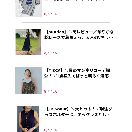
なる別注プリントT
8/7
NEW！
【suadeo】＼高レビュー／華やかな
総レースで着映える、大人のVネック
ワンピース
8/7
NEW！
【TICCA】＼夏のマンネリコーデ解
決！／1点投入でぱっと明るく洒落て
見えるトレンドキャミソール
8/7
NEW！
【La Soeur】＼大ヒット！／別注グ
ラスホルダーは、ネックレスとして
もリングとしても使える3way!
8/7
NEW！