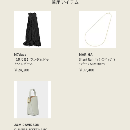
着用アイテム
M7days
MARIHA
【洗える】ランダムドッ
Silent Rain ﾈｯｸﾚｽ ﾎﾟｯﾌﾟｺ
トワンピース
ｰﾝﾁｪｰﾝ S SV 60cm
￥24,200
￥37,400
J&M DAVIDSON
QUIVER BUCKET NANO