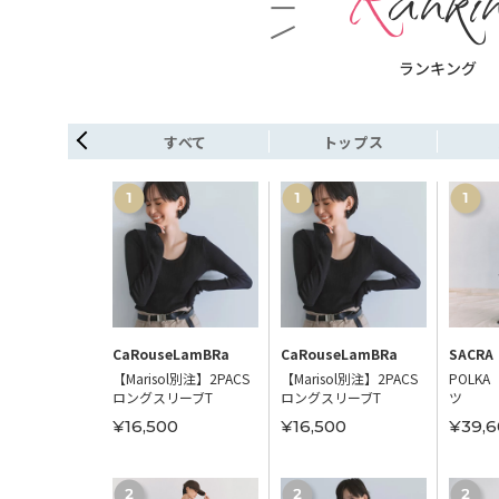
ランキング
シューズ
すべて
トップス
portStyle
CaRouseLamBRa
CaRouseLamBRa
SACRA
NOMA TR62
【Marisol別注】2PACS
【Marisol別注】2PACS
POLKA
ロングスリーブT
ロングスリーブT
ツ
00
¥16,500
¥16,500
¥39,6