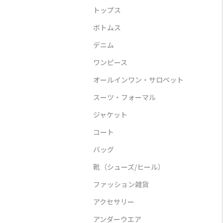
トップス
ボトムス
デニム
ワンピース
ンピース
アウター
バッグ
オールインワン・サロペット
スーツ・フォーマル
ジャケット
コート
バッグ
STYLE DELI
VIOLAd’ORO
ASICS S
靴（シューズ/ヒール）
】ランダムド
【selection】コットン
【撥水加工】【軽量】
GEL−SO
ピース
レース調サマーブルゾン
キャンバスバッグ
¥16,5
ファッション雑貨
00
¥14,300
¥30,800
アクセサリー
アンダーウエア