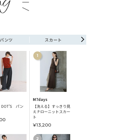
パンツ
スカート
ワンピース
M7days
M7days
STYLE 
 DOT’S パン
【洗える】すっきり見
【洗える】ランダムド
【sele
えナローニットスカー
ットワンピース
レース
ト
00
¥24,200
¥14,
¥13,200