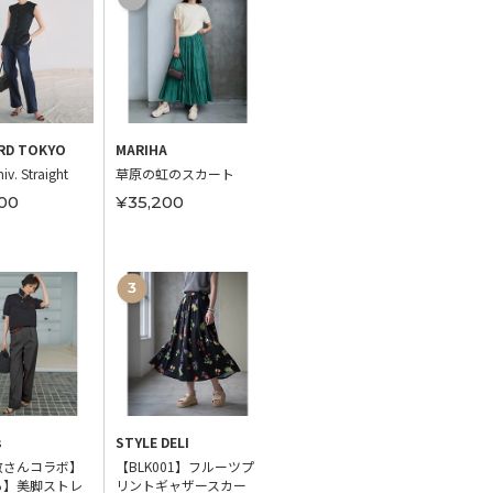
RD TOKYO
MARIHA
STYLE DELI
STYLE 
iv. Straight
草原の虹のスカート
レーヨンバンドカラー
【DEL
ドレープワンピース
アリー
00
¥35,200
ン
¥11,800
¥6,0
s
STYLE DELI
M7days
TATRA
敬さんコラボ】
【BLK001】フルーツプ
【接触冷感】【洗え
GIGI
る】美脚ストレ
リントギャザースカー
る】とろみ腰高コクー