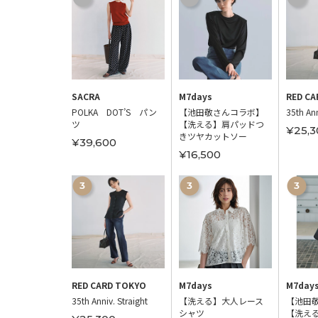
 ROMA，9
SACRA
M7days
RED CA
きローファー
POLKA DOT’S パン
【池田敬さんコラボ】
35th Ann
ツ
【洗える】肩パッドつ
00
¥25,3
きツヤカットソー
¥39,600
¥16,500
 ROMA，9
RED CARD TOKYO
M7days
M7day
シャーリング
35th Anniv. Straight
【洗える】大人レース
【池田
シャツ
【洗え