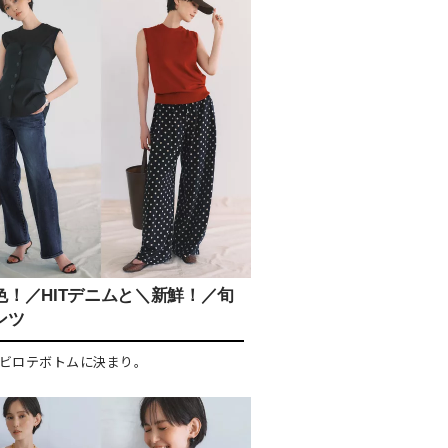
色！／HITデニムと＼新鮮！／旬
ンツ
ビロテボトムに決まり。