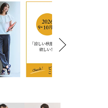
Marisol+ 9・10月