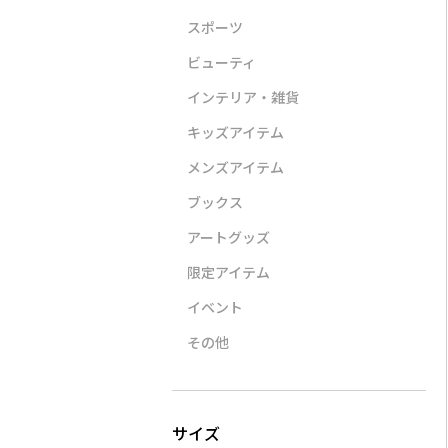
スポーツ
ビューティ
インテリア・雑貨
キッズアイテム
LI
STYLE DELI
A VACATION
CORSO
バンドカラー
【DELI by】UVカットエ
BATH AFRICA
ビット付
メンズアイテム
ワンピース
アリーシアーZIPブルゾ
¥42,900（40％OFF）
¥30,8
ン
0
ブックス
¥6,000
アートグッズ
限定アイテム
イベント
その他
TATRAS
STYLE DELI
CORSO
感】【洗え
GIGI
【BLK001】軽量メッシ
スエード
み腰高コクー
ュ編みペーパーテイス
パンプス