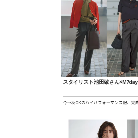
スタイリスト池田敬さん×M7day
今→秋OKのハイパフォーマンス服、完