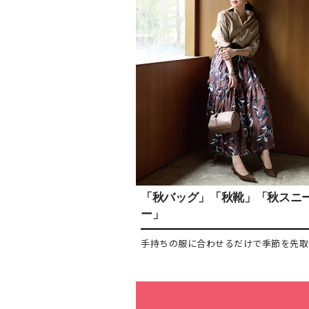
「秋バッグ」「秋靴」「秋スニ
ー」
手持ちの服に合わせるだけで季節を先取