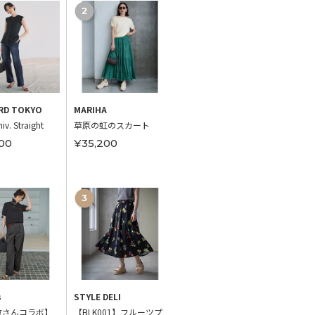
RD TOKYO
MARIHA
STYLE DELI
STYLE 
iv. Straight
草原の虹のスカート
レーヨンバンドカラー
【DEL
ドレープワンピース
アリー
00
¥35,200
ン
¥11,800
¥6,0
s
STYLE DELI
M7days
TATRA
敬さんコラボ】
【BLK001】フルーツプ
【接触冷感】【洗え
GIGI