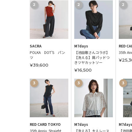
 ROMA，9
SACRA
M7days
RED CA
きローファー
POLKA DOT’S パン
【池田敬さんコラボ】
35th Ann
ツ
【洗える】肩パッドつ
00
¥25,3
きツヤカットソー
¥39,600
¥16,500
 ROMA，9
RED CARD TOKYO
M7days
M7day
シャーリング
35th Anniv. Straight
【洗える】大人レース
【池田