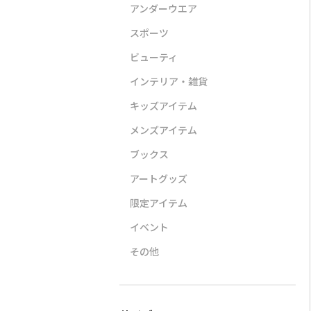
アンダーウエア
スポーツ
ビューティ
インテリア・雑貨
キッズアイテム
LI
STYLE DELI
A VACATION
CORSO
バンドカラー
【DELI by】UVカットエ
BATH AFRICA
ビット付
メンズアイテム
ワンピース
アリーシアーZIPブルゾ
¥42,900（40％OFF）
¥30,8
ン
0
ブックス
¥6,000
アートグッズ
限定アイテム
イベント
その他
TATRAS
STYLE DELI
CORSO
感】【洗え
GIGI
【BLK001】軽量メッシ
スエード