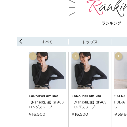
Ranki
ランキング
シューズ
すべて
トップス
portStyle
CaRouseLamBRa
CaRouseLamBRa
SACRA
NOMA TR62
【Marisol別注】2PACS
【Marisol別注】2PACS
POLKA
ロングスリーブT
ロングスリーブT
ツ
00
¥16,500
¥16,500
¥39,6