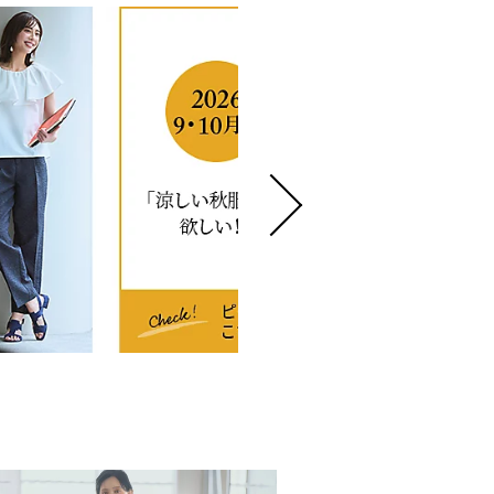
Marisol+ 9・10月