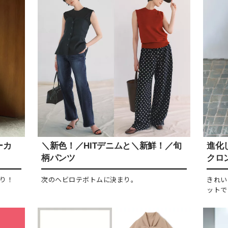
ーカ
＼新色！／HITデニムと＼新鮮！／旬
進化し
柄パンツ
クロ
り！
次のヘビロテボトムに決まり。
きれい
ットで