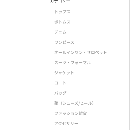
トップス
ボトムス
デニム
ワンピース
ンピース
アウター
バッグ
オールインワン・サロペット
スーツ・フォーマル
ジャケット
コート
バッグ
STYLE DELI
VIOLAd’ORO
ASICS S
靴（シューズ/ヒール）
】ランダムド
【selection】コットン
【撥水加工】【軽量】
GEL−SO
ピース
レース調サマーブルゾン
キャンバスバッグ
¥16,5
ファッション雑貨
00
¥14,300
¥30,800
アクセサリー