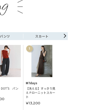
ng
パンツ
スカート
ワンピース
M7days
M7days
STYLE 
 DOT’S パン
【洗える】すっきり見
【洗える】ランダムド
【sele
えナローニットスカー
ットワンピース
レース
ト
00
¥24,200
¥14,
¥13,200