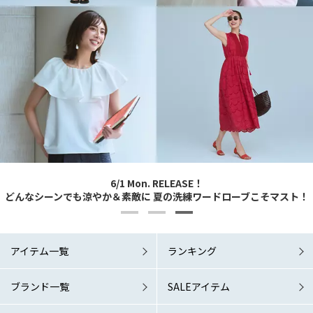
Marisol+ 9・10月号掲載商品をお届け！
Marisol+ 9・10月号掲載商品をお届け！
Marisol+ 8月号掲載商品をお届け！
6/1 Mon. RELEASE！
6/1 Mon. RELEASE！
どんなシーンでも涼やか＆素敵に 夏の洗練ワードローブこそマスト！
どんなシーンでも涼やか＆素敵に 夏の洗練ワードローブこそマスト！
＼着るだけで様になる／真夏こそ「秒映え服」が味方！
「涼しい秋服」が欲しい！
「涼しい秋服」が欲しい！
アイテム一覧
ランキング
ブランド一覧
SALEアイテム