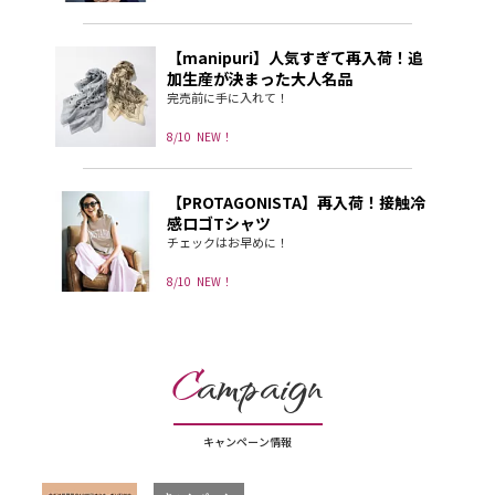
【manipuri】人気すぎて再入荷！追
加生産が決まった大人名品
完売前に手に入れて！
8/10
NEW！
【PROTAGONISTA】再入荷！接触冷
感ロゴTシャツ
チェックはお早めに！
8/10
NEW！
C
ampaign
キャンペーン情報