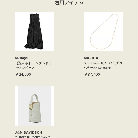
着用アイテム
M7days
MARIHA
【洗える】ランダムドッ
Silent Rain ﾈｯｸﾚｽ ﾎﾟｯﾌﾟｺ
トワンピース
ｰﾝﾁｪｰﾝ S SV 60cm
￥24,200
￥37,400
J&M DAVIDSON
QUIVER BUCKET NANO