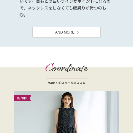
いです。首もとの白いラインがポイントになるの
で、ネックレスをしなくても顔周りが持つのも
◎。
AND MORE
C
oordinate
Marisol的スタイルのススメ
8/7
UP!