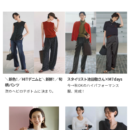
＼新色！／HITデニムと＼新鮮！／旬
スタイリスト池田敬さん×M7days
柄パンツ
今→秋OKのハイパフォーマンス
次のヘビロテボトムに決まり。
服、完成！