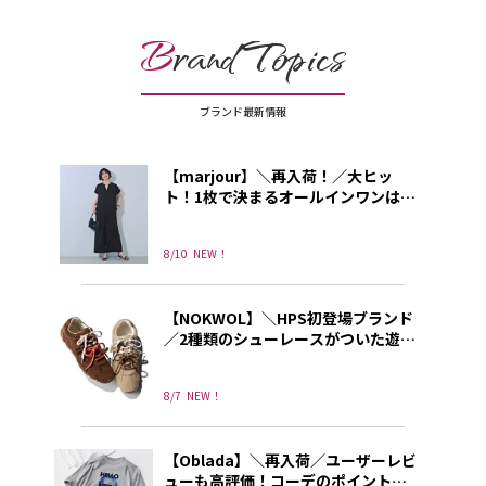
B
rand Topics
ブランド最新情報
【marjour】＼再入荷！／大ヒッ
ト！1枚で決まるオールインワンは、
さらりとした素材で酷暑～秋にぴっ
たり！
8/10
NEW！
【NOKWOL】＼HPS初登場ブランド
／2種類のシューレースがついた遊び
心あふれる”NOKWOL”のスニーカー
8/7
NEW！
【Oblada】＼再入荷／ユーザーレビ
ューも高評価！コーデのポイントに