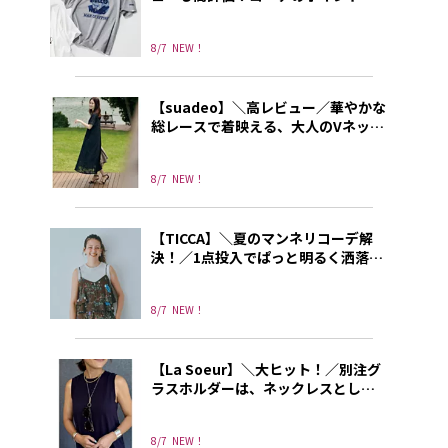
なる別注プリントT
8/7
NEW！
【suadeo】＼高レビュー／華やかな
総レースで着映える、大人のVネック
ワンピース
8/7
NEW！
【TICCA】＼夏のマンネリコーデ解
決！／1点投入でぱっと明るく洒落て
見えるトレンドキャミソール
8/7
NEW！
【La Soeur】＼大ヒット！／別注グ
ラスホルダーは、ネックレスとして
もリングとしても使える3way!
8/7
NEW！