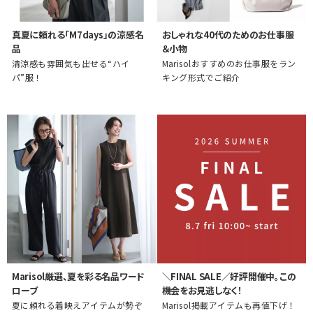
真夏に頼れる「M7days」の涼感名
おしゃれな40代のためのお仕事服
品
＆小物
清涼感も雰囲気も出せる“ハイ
Marisolおすすめのお仕事服をラン
パ”服！
キング形式でご紹介
Marisol厳選、夏を彩る名品ワード
＼FINAL SALE／好評開催中。この
ローブ
機会をお見逃しなく！
夏に頼れる着映えアイテムが勢ぞ
Marisol掲載アイテムも再値下げ！