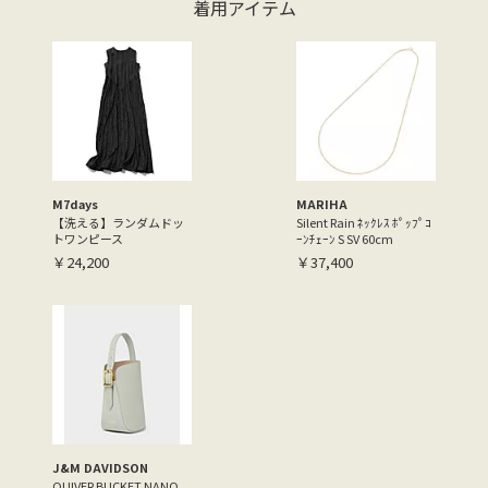
着用アイテム
M7days
MARIHA
【洗える】ランダムドッ
Silent Rain ﾈｯｸﾚｽ ﾎﾟｯﾌﾟｺ
トワンピース
ｰﾝﾁｪｰﾝ S SV 60cm
￥24,200
￥37,400
J&M DAVIDSON
QUIVER BUCKET NANO