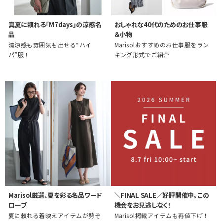
真夏に頼れる「M7days」の涼感名
おしゃれな40代のためのお仕事服
品
＆小物
清涼感も雰囲気も出せる“ハイ
Marisolおすすめのお仕事服をラン
パ”服！
キング形式でご紹介
Marisol厳選、夏を彩る名品ワード
＼FINAL SALE／好評開催中。この
ローブ
機会をお見逃しなく！
夏に頼れる着映えアイテムが勢ぞ
Marisol掲載アイテムも再値下げ！