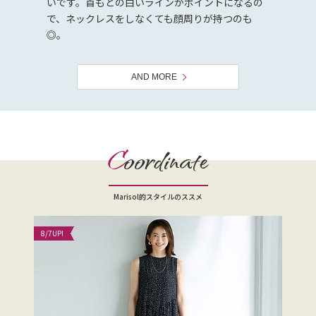
いです。首もとの白いラインがポイントになるの
で、ネックレスをしなくても顔周りが持つのも
◎。
AND MORE
C
oordinate
Marisol的スタイルのススメ
8/7
UP!