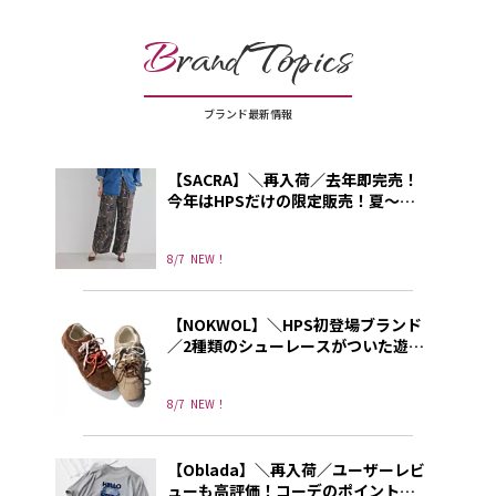
B
rand Topics
ブランド最新情報
【SACRA】＼再入荷／去年即完売！
今年はHPSだけの限定販売！夏～秋
に使える上品プリントパンツ
8/7
NEW！
【NOKWOL】＼HPS初登場ブランド
／2種類のシューレースがついた遊び
心あふれる”NOKWOL”のスニーカー
8/7
NEW！
【Oblada】＼再入荷／ユーザーレビ
ューも高評価！コーデのポイントに