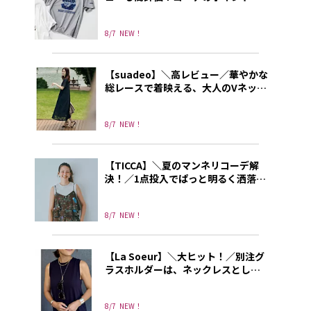
なる別注プリントT
8/7
NEW！
【suadeo】＼高レビュー／華やかな
総レースで着映える、大人のVネック
ワンピース
8/7
NEW！
【TICCA】＼夏のマンネリコーデ解
決！／1点投入でぱっと明るく洒落て
見えるトレンドキャミソール
8/7
NEW！
【La Soeur】＼大ヒット！／別注グ
ラスホルダーは、ネックレスとして
もリングとしても使える3way!
8/7
NEW！