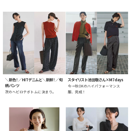
＼新色！／HITデニムと＼新鮮！／旬
スタイリスト池田敬さん×M7days
柄パンツ
今→秋OKのハイパフォーマンス
次のヘビロテボトムに決まり。
服、完成！