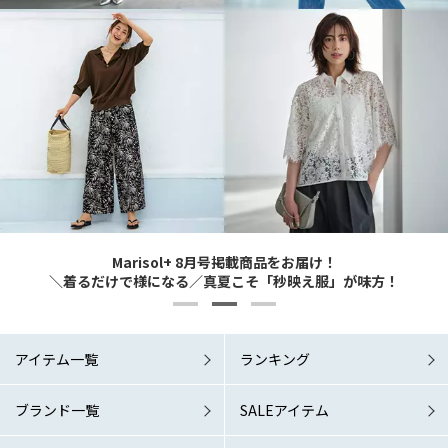
Marisol+ 9・10月号掲載商品をお届け！
Marisol+ 9・10月号掲載商品をお届け！
Marisol+ 8月号掲載商品をお届け！
6/1 Mon. RELEASE！
6/1 Mon. RELEASE！
どんなシーンでも涼やか＆素敵に 夏の洗練ワードローブこそマスト！
どんなシーンでも涼やか＆素敵に 夏の洗練ワードローブこそマスト！
＼着るだけで様になる／真夏こそ「秒映え服」が味方！
「涼しい秋服」が欲しい！
「涼しい秋服」が欲しい！
アイテム一覧
ランキング
ブランド一覧
SALEアイテム