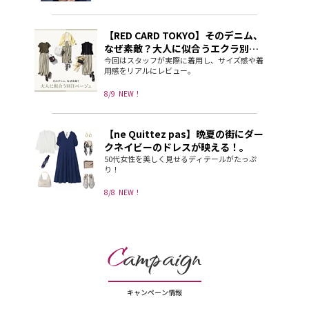
【RED CARD TOKYO】そのデニム、
なぜ素敵？大人に似合うエクラ別注
ベージュ
今回はスタッフが実際に着用し、サイズ感や着
用感をリアルにレビュー。
8/9
NEW！
【ne Quittez pas】晩夏の街にダー
クネイビーのドレスが映える！。
50代女性を美しく見せるディテールがたっぷ
り！
8/8
NEW！
C
ampaign
キャンペーン情報