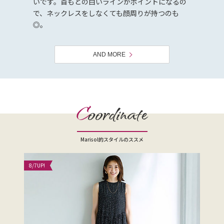
いです。首もとの白いラインがポイントになるの
で、ネックレスをしなくても顔周りが持つのも
◎。
AND MORE
C
oordinate
Marisol的スタイルのススメ
8/7
UP!