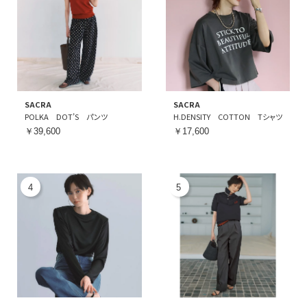
SACRA
SACRA
POLKA DOT’S パンツ
H.DENSITY COTTON Tシャツ
￥39,600
￥17,600