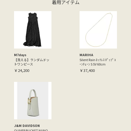
着用アイテム
M7days
MARIHA
【洗える】ランダムドッ
Silent Rain ﾈｯｸﾚｽ ﾎﾟｯﾌﾟｺ
トワンピース
ｰﾝﾁｪｰﾝ S SV 60cm
￥24,200
￥37,400
J&M DAVIDSON
QUIVER BUCKET NANO