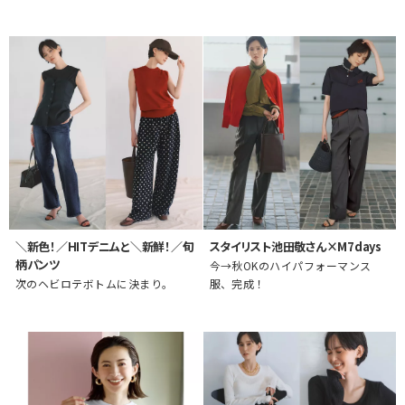
＼新色！／HITデニムと＼新鮮！／旬
スタイリスト池田敬さん×M7days
柄パンツ
今→秋OKのハイパフォーマンス
次のヘビロテボトムに決まり。
服、完成！