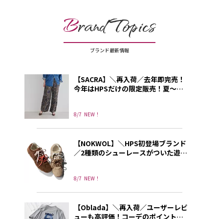
B
rand Topics
ブランド最新情報
【SACRA】＼再入荷／去年即完売！
今年はHPSだけの限定販売！夏～秋
に使える上品プリントパンツ
8/7
NEW！
【NOKWOL】＼HPS初登場ブランド
／2種類のシューレースがついた遊び
心あふれる”NOKWOL”のスニーカー
8/7
NEW！
【Oblada】＼再入荷／ユーザーレビ
ューも高評価！コーデのポイントに