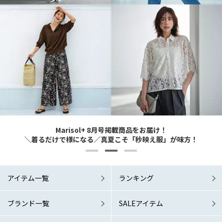
Marisol+ 9・10月号掲載商品をお届け！
Marisol+ 9・10月号掲載商品をお届け！
Marisol+ 8月号掲載商品をお届け！
6/1 Mon. RELEASE！
6/1 Mon. RELEASE！
どんなシーンでも涼やか＆素敵に 夏の洗練ワードローブこそマスト！
どんなシーンでも涼やか＆素敵に 夏の洗練ワードローブこそマスト！
＼着るだけで様になる／真夏こそ「秒映え服」が味方！
「涼しい秋服」が欲しい！
「涼しい秋服」が欲しい！
アイテム一覧
ランキング
ブランド一覧
SALEアイテム