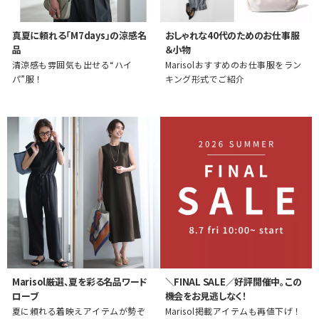
真夏に頼れる「M7days」の涼感名
おしゃれな40代のためのお仕事服
品
＆小物
清涼感も雰囲気も出せる“ハイ
Marisolおすすめのお仕事服をラン
パ”服！
キング形式でご紹介
Marisol厳選、夏を彩る名品ワード
＼FINAL SALE／好評開催中。この
ローブ
機会をお見逃しなく！
夏に頼れる着映えアイテムが勢ぞ
Marisol掲載アイテムも再値下げ！