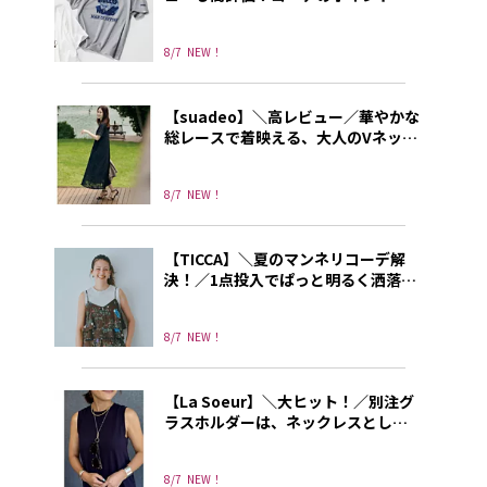
なる別注プリントT
8/7
NEW！
【suadeo】＼高レビュー／華やかな
総レースで着映える、大人のVネック
ワンピース
8/7
NEW！
【TICCA】＼夏のマンネリコーデ解
決！／1点投入でぱっと明るく洒落て
見えるトレンドキャミソール
8/7
NEW！
【La Soeur】＼大ヒット！／別注グ
ラスホルダーは、ネックレスとして
もリングとしても使える3way!
8/7
NEW！