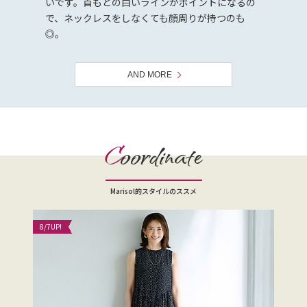
いです。首もとの白いラインがポイントになるの
で、ネックレスをしなくても顔周りが持つのも
◎。
AND MORE
C
oordinate
Marisol的スタイルのススメ
8/7
UP!