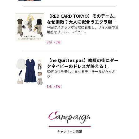
【RED CARD TOKYO】そのデニム、
なぜ素敵？大人に似合うエクラ別注
ベージュ
今回はスタッフが実際に着用し、サイズ感や着
用感をリアルにレビュー。
8/9
NEW！
【ne Quittez pas】晩夏の街にダー
クネイビーのドレスが映える！。
50代女性を美しく見せるディテールがたっぷ
り！
8/8
NEW！
C
ampaign
キャンペーン情報