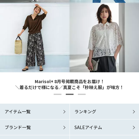
Marisol+ 9・10月号掲載商品をお届け！
Marisol+ 9・10月号掲載商品をお届け！
Marisol+ 8月号掲載商品をお届け！
6/1 Mon. RELEASE！
6/1 Mon. RELEASE！
どんなシーンでも涼やか＆素敵に 夏の洗練ワードローブこそマスト！
どんなシーンでも涼やか＆素敵に 夏の洗練ワードローブこそマスト！
＼着るだけで様になる／真夏こそ「秒映え服」が味方！
「涼しい秋服」が欲しい！
「涼しい秋服」が欲しい！
アイテム一覧
ランキング
ブランド一覧
SALEアイテム