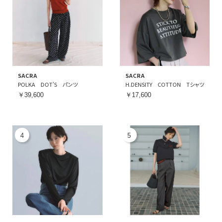
SACRA
SACRA
POLKA DOT’S パンツ
H.DENSITY COTTON Tシャツ
￥39,600
￥17,600