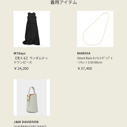
着用アイテム
M7days
MARIHA
【洗える】ランダムドッ
Silent Rain ﾈｯｸﾚｽ ﾎﾟｯﾌﾟｺ
トワンピース
ｰﾝﾁｪｰﾝ S SV 60cm
￥24,200
￥37,400
J&M DAVIDSON
QUIVER BUCKET NANO