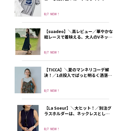
なる別注プリントT
8/7
NEW！
【suadeo】＼高レビュー／華やかな
総レースで着映える、大人のVネック
ワンピース
8/7
NEW！
【TICCA】＼夏のマンネリコーデ解
決！／1点投入でぱっと明るく洒落て
見えるトレンドキャミソール
8/7
NEW！
【La Soeur】＼大ヒット！／別注グ
ラスホルダーは、ネックレスとして
もリングとしても使える3way!
8/7
NEW！