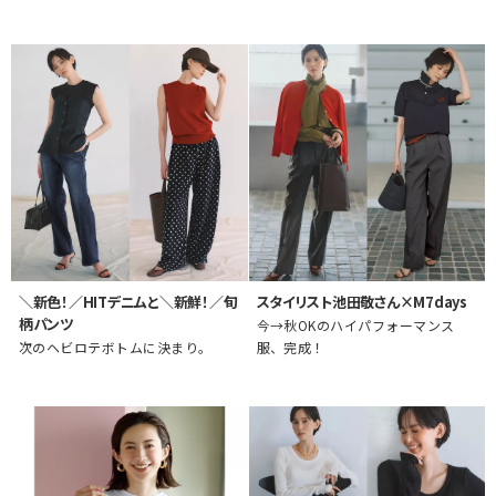
＼新色！／HITデニムと＼新鮮！／旬
スタイリスト池田敬さん×M7days
柄パンツ
今→秋OKのハイパフォーマンス
次のヘビロテボトムに決まり。
服、完成！