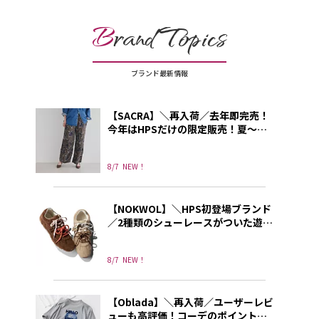
B
rand Topics
ブランド最新情報
【SACRA】＼再入荷／去年即完売！
今年はHPSだけの限定販売！夏～秋
に使える上品プリントパンツ
8/7
NEW！
【NOKWOL】＼HPS初登場ブランド
／2種類のシューレースがついた遊び
心あふれる”NOKWOL”のスニーカー
8/7
NEW！
【Oblada】＼再入荷／ユーザーレビ
ューも高評価！コーデのポイントに