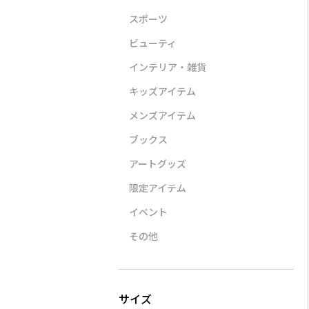
スポーツ
ビューティ
インテリア・雑貨
キッズアイテム
LI
STYLE DELI
A VACATION
CORSO
バンドカラー
【DELI by】UVカットエ
BATH AFRICA
ビット付
メンズアイテム
ワンピース
アリーシアーZIPブルゾ
¥42,900（40％OFF）
¥30,8
ン
0
ブックス
¥6,000
アートグッズ
限定アイテム
イベント
その他
TATRAS
STYLE DELI
CORSO
感】【洗え
GIGI
【BLK001】軽量メッシ
スエード
み腰高コクー
ュ編みペーパーテイス
パンプス