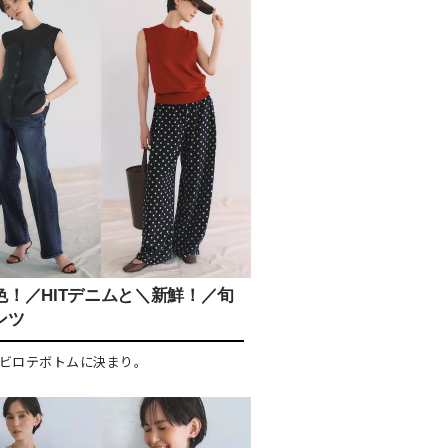
色！／HITデニムと＼新鮮！／旬
ンツ
ビロテボトムに決まり。