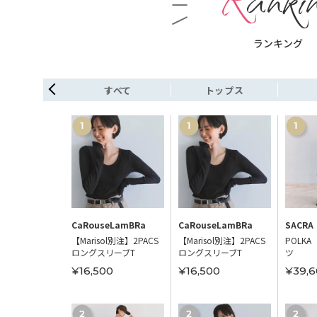
ランキング
シューズ
すべて
トップス
portStyle
CaRouseLamBRa
CaRouseLamBRa
SACRA
NOMA TR62
【Marisol別注】2PACS
【Marisol別注】2PACS
POLKA
ロングスリーブT
ロングスリーブT
ツ
00
¥16,500
¥16,500
¥39,6