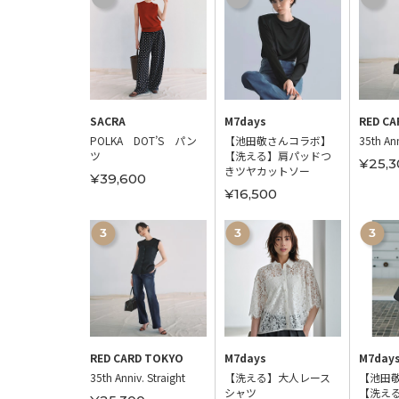
 ROMA，9
SACRA
M7days
RED CA
きローファー
POLKA DOT’S パン
【池田敬さんコラボ】
35th Ann
ツ
【洗える】肩パッドつ
00
¥25,3
きツヤカットソー
¥39,600
¥16,500
 ROMA，9
RED CARD TOKYO
M7days
M7day
シャーリング
35th Anniv. Straight
【洗える】大人レース
【池田
シャツ
【洗え