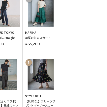
RD TOKYO
MARIHA
STYLE DELI
STYLE 
iv. Straight
草原の虹のスカート
レーヨンバンドカラー
【DEL
ドレープワンピース
アリー
00
¥35,200
ン
¥11,800
¥6,0
s
STYLE DELI
M7days
TATRA
敬さんコラボ】
【BLK001】フルーツプ
【接触冷感】【洗え
GIGI
る】美脚ストレ
リントギャザースカー
る】とろみ腰高コクー