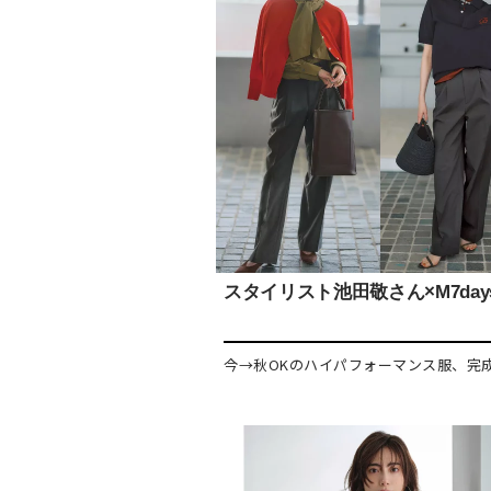
スタイリスト池田敬さん×M7day
今→秋OKのハイパフォーマンス服、完