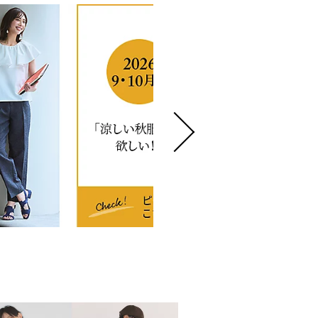
Marisol+ 9・10月