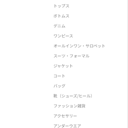
トップス
ボトムス
デニム
ワンピース
ンピース
アウター
バッグ
オールインワン・サロペット
スーツ・フォーマル
ジャケット
コート
バッグ
STYLE DELI
VIOLAd’ORO
ASICS S
靴（シューズ/ヒール）
】ランダムド
【selection】コットン
【撥水加工】【軽量】
GEL−SO
ピース
レース調サマーブルゾン
キャンバスバッグ
¥16,5
ファッション雑貨
00
¥14,300
¥30,800
アクセサリー
アンダーウエア