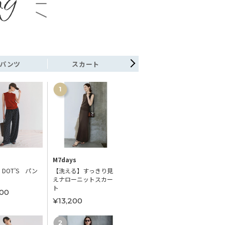
パンツ
スカート
ワンピース
M7days
M7days
STYLE 
 DOT’S パン
【洗える】すっきり見
【洗える】ランダムド
【sele
えナローニットスカー
ットワンピース
レース
ト
00
¥24,200
¥14,
¥13,200