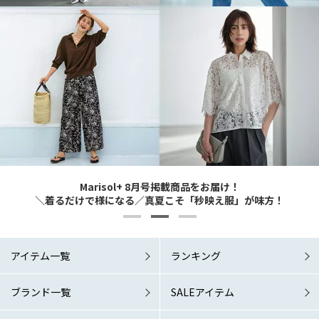
Marisol+ 9・10月号掲載商品をお届け！
Marisol+ 9・10月号掲載商品をお届け！
Marisol+ 8月号掲載商品をお届け！
6/1 Mon. RELEASE！
6/1 Mon. RELEASE！
どんなシーンでも涼やか＆素敵に 夏の洗練ワードローブこそマスト！
どんなシーンでも涼やか＆素敵に 夏の洗練ワードローブこそマスト！
＼着るだけで様になる／真夏こそ「秒映え服」が味方！
「涼しい秋服」が欲しい！
「涼しい秋服」が欲しい！
アイテム一覧
ランキング
ブランド一覧
SALEアイテム