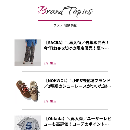
B
rand Topics
ブランド最新情報
【SACRA】＼再入荷／去年即完売！
今年はHPSだけの限定販売！夏～秋
に使える上品プリントパンツ
8/7
NEW！
【NOKWOL】＼HPS初登場ブランド
／2種類のシューレースがついた遊び
心あふれる”NOKWOL”のスニーカー
8/7
NEW！
【Oblada】＼再入荷／ユーザーレビ
ューも高評価！コーデのポイントに
なる別注プリントT