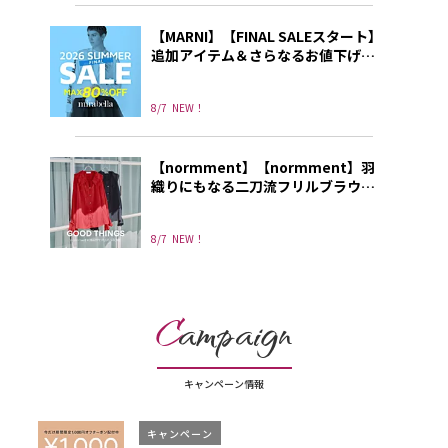
【MARNI】【FINAL SALEスタート】
追加アイテム＆さらなるお値下げ
も！ いますぐ使える、秋まで使え
る「セール名品」
8/7
NEW！
【normment】【normment】羽
織りにもなる二刀流フリルブラウス
が夏服不足を解消 | GOOD THINGS
Vol.123
8/7
NEW！
C
ampaign
キャンペーン情報
キャンペーン