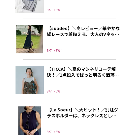
8/7
NEW！
【suadeo】＼高レビュー／華やかな
総レースで着映える、大人のVネック
ワンピース
8/7
NEW！
【TICCA】＼夏のマンネリコーデ解
決！／1点投入でぱっと明るく洒落て
見えるトレンドキャミソール
8/7
NEW！
【La Soeur】＼大ヒット！／別注グ
ラスホルダーは、ネックレスとして
もリングとしても使える3way!
8/7
NEW！