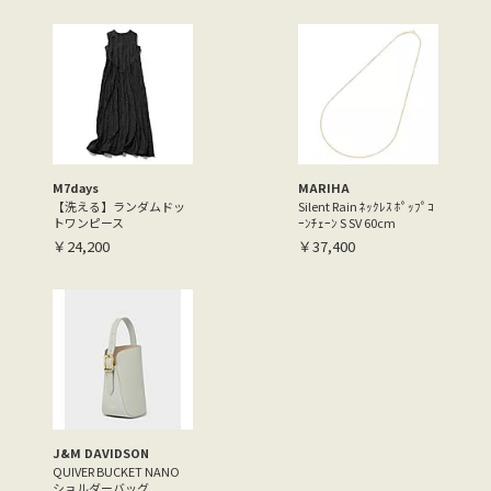
M7days
MARIHA
【洗える】ランダムドッ
Silent Rain ﾈｯｸﾚｽ ﾎﾟｯﾌﾟｺ
トワンピース
ｰﾝﾁｪｰﾝ S SV 60cm
￥24,200
￥37,400
J&M DAVIDSON
QUIVER BUCKET NANO
ショルダーバッグ