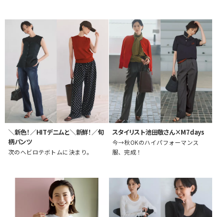
＼新色！／HITデニムと＼新鮮！／旬
スタイリスト池田敬さん×M7days
柄パンツ
今→秋OKのハイパフォーマンス
次のヘビロテボトムに決まり。
服、完成！