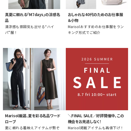
真夏に頼れる「M7days」の涼感名
おしゃれな40代のためのお仕事服
品
＆小物
清涼感も雰囲気も出せる“ハイ
Marisolおすすめのお仕事服をラン
パ”服！
キング形式でご紹介
Marisol厳選、夏を彩る名品ワード
＼FINAL SALE／好評開催中。この
ローブ
機会をお見逃しなく！
夏に頼れる着映えアイテムが勢ぞ
Marisol掲載アイテムも再値下げ！