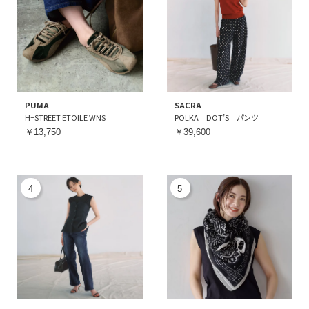
PUMA
SACRA
H−STREET ETOILE WNS
POLKA DOT’S パンツ
￥13,750
￥39,600