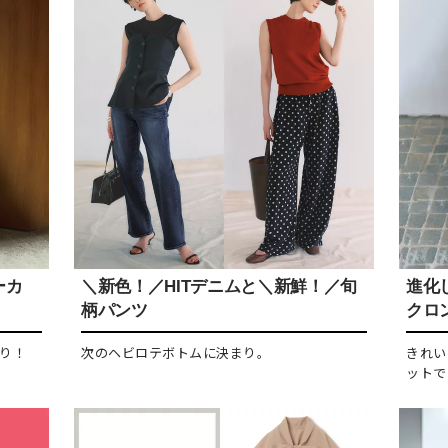
ーカ
＼新色！／HITデニムと＼新鮮！／旬
進化し
柄パンツ
クロ
り！
次のヘビロテボトムに決まり。
きれい
ットで