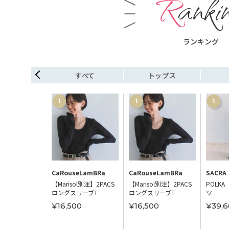
Ranki
ランキング
シューズ
すべて
トップス
portStyle
CaRouseLamBRa
CaRouseLamBRa
SACRA
NOMA TR62
【Marisol別注】2PACS
【Marisol別注】2PACS
POLKA
ロングスリーブT
ロングスリーブT
ツ
00
¥16,500
¥16,500
¥39,6