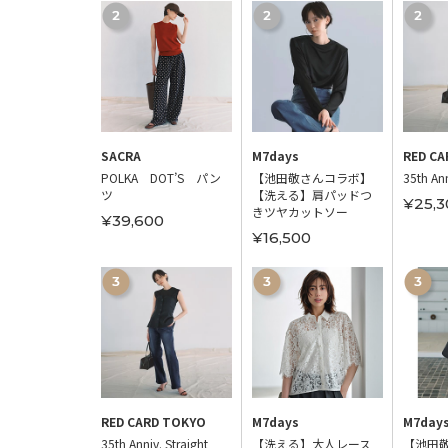
 ROMA，9
SACRA
M7days
RED CA
きローファー
POLKA DOT’S パン
【池田敬さんコラボ】
35th Ann
ツ
【洗える】肩パッドつ
00
¥25,3
きツヤカットソー
¥39,600
¥16,500
 ROMA，9
RED CARD TOKYO
M7days
M7day
シャーリング
35th Anniv. Straight
【洗える】大人レース
【池田