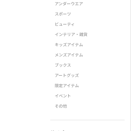
アンダーウエア
スポーツ
ビューティ
インテリア・雑貨
キッズアイテム
LI
STYLE DELI
A VACATION
CORSO
バンドカラー
【DELI by】UVカットエ
BATH AFRICA
ビット付
メンズアイテム
ワンピース
アリーシアーZIPブルゾ
¥42,900（40％OFF）
¥30,8
ン
0
ブックス
¥6,000
アートグッズ
限定アイテム
イベント
その他
TATRAS
STYLE DELI
CORSO
感】【洗え
GIGI
【BLK001】軽量メッシ
スエード