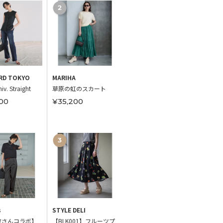
RD TOKYO
MARIHA
STYLE DELI
STYLE 
iv. Straight
草原の虹のスカート
レーヨンバンドカラー
【DEL
ドレープワンピース
アリー
00
¥35,200
ン
¥11,800
¥6,0
s
STYLE DELI
M7days
TATRA
敬さんコラボ】
【BLK001】フルーツプ
【接触冷感】【洗え
GIGI