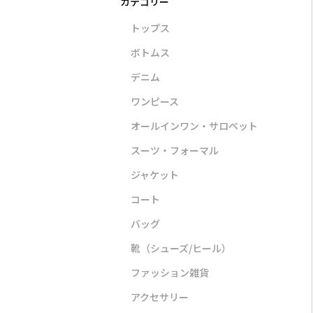
トップス
ボトムス
デニム
ワンピース
ンピース
アウター
バッグ
オールインワン・サロペット
スーツ・フォーマル
ジャケット
コート
バッグ
STYLE DELI
VIOLAd’ORO
ASICS S
靴（シューズ/ヒール）
】ランダムド
【selection】コットン
【撥水加工】【軽量】
GEL−SO
ピース
レース調サマーブルゾン
キャンバスバッグ
¥16,5
ファッション雑貨
00
¥14,300
¥30,800
アクセサリー