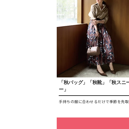
「秋バッグ」「秋靴」「秋スニ
ー」
手持ちの服に合わせるだけで季節を先取