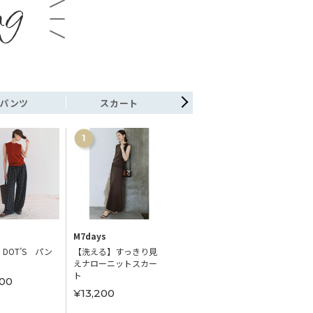
ng
パンツ
スカート
ワンピース
M7days
M7days
STYLE 
 DOT’S パン
【洗える】すっきり見
【洗える】ランダムド
【sele
えナローニットスカー
ットワンピース
レース
ト
00
¥24,200
¥14,
¥13,200