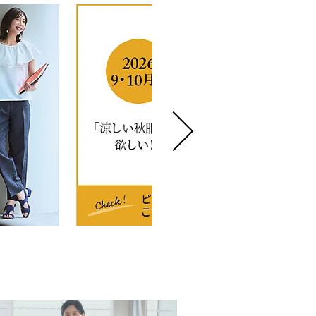
Marisol+ 9・10月