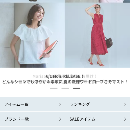
Marisol+ 9・10月号掲載商品をお届け！
Marisol+ 9・10月号掲載商品をお届け！
Marisol+ 8月号掲載商品をお届け！
6/1 Mon. RELEASE！
6/1 Mon. RELEASE！
どんなシーンでも涼やか＆素敵に 夏の洗練ワードローブこそマスト！
どんなシーンでも涼やか＆素敵に 夏の洗練ワードローブこそマスト！
＼着るだけで様になる／真夏こそ「秒映え服」が味方！
「涼しい秋服」が欲しい！
「涼しい秋服」が欲しい！
アイテム一覧
ランキング
ブランド一覧
SALEアイテム