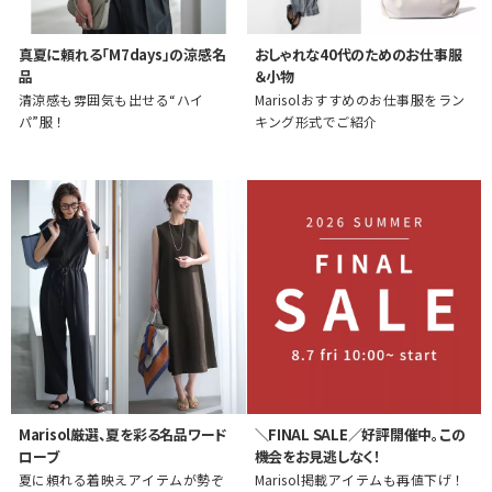
真夏に頼れる「M7days」の涼感名
おしゃれな40代のためのお仕事服
品
＆小物
清涼感も雰囲気も出せる“ハイ
Marisolおすすめのお仕事服をラン
パ”服！
キング形式でご紹介
Marisol厳選、夏を彩る名品ワード
＼FINAL SALE／好評開催中。この
ローブ
機会をお見逃しなく！
夏に頼れる着映えアイテムが勢ぞ
Marisol掲載アイテムも再値下げ！