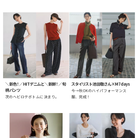
＼新色！／HITデニムと＼新鮮！／旬
スタイリスト池田敬さん×M7days
柄パンツ
今→秋OKのハイパフォーマンス
次のヘビロテボトムに決まり。
服、完成！