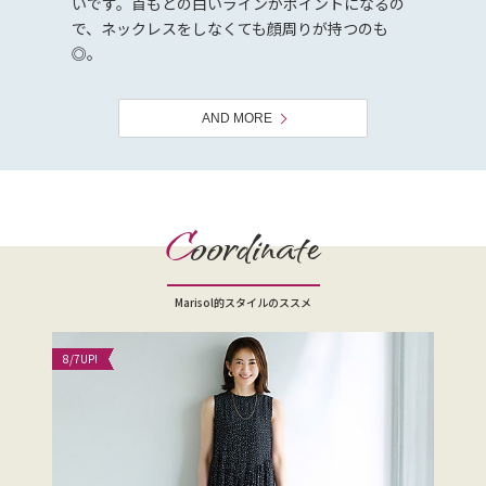
いです。首もとの白いラインがポイントになるの
で、ネックレスをしなくても顔周りが持つのも
◎。
AND MORE
C
oordinate
Marisol的スタイルのススメ
8/7
UP!