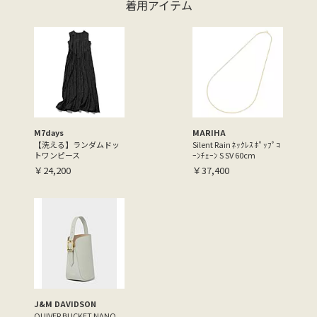
着用アイテム
M7days
MARIHA
【洗える】ランダムドッ
Silent Rain ﾈｯｸﾚｽ ﾎﾟｯﾌﾟｺ
トワンピース
ｰﾝﾁｪｰﾝ S SV 60cm
￥24,200
￥37,400
J&M DAVIDSON
QUIVER BUCKET NANO