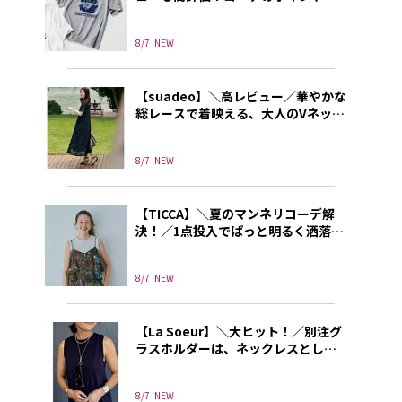
なる別注プリントT
8/7
NEW！
【suadeo】＼高レビュー／華やかな
総レースで着映える、大人のVネック
ワンピース
8/7
NEW！
【TICCA】＼夏のマンネリコーデ解
決！／1点投入でぱっと明るく洒落て
見えるトレンドキャミソール
8/7
NEW！
【La Soeur】＼大ヒット！／別注グ
ラスホルダーは、ネックレスとして
もリングとしても使える3way!
8/7
NEW！