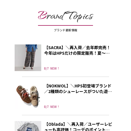
B
rand Topics
ブランド最新情報
【SACRA】＼再入荷／去年即完売！
今年はHPSだけの限定販売！夏～秋
に使える上品プリントパンツ
8/7
NEW！
【NOKWOL】＼HPS初登場ブランド
／2種類のシューレースがついた遊び
心あふれる”NOKWOL”のスニーカー
8/7
NEW！
【Oblada】＼再入荷／ユーザーレビ
ューも高評価！コーデのポイントに