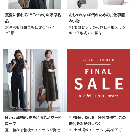
真夏に頼れる「M7days」の涼感名
おしゃれな40代のためのお仕事服
品
＆小物
清涼感も雰囲気も出せる“ハイ
Marisolおすすめのお仕事服をラン
パ”服！
キング形式でご紹介
Marisol厳選、夏を彩る名品ワード
＼FINAL SALE／好評開催中。この
ローブ
機会をお見逃しなく！
夏に頼れる着映えアイテムが勢ぞ
Marisol掲載アイテムも再値下げ！