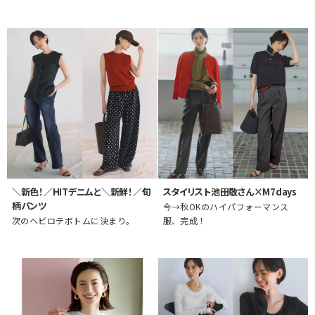
＼新色！／HITデニムと＼新鮮！／旬
スタイリスト池田敬さん×M7days
柄パンツ
今→秋OKのハイパフォーマンス
次のヘビロテボトムに決まり。
服、完成！