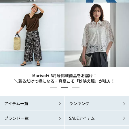
Marisol+ 9・10月号掲載商品をお届け！
Marisol+ 9・10月号掲載商品をお届け！
Marisol+ 8月号掲載商品をお届け！
6/1 Mon. RELEASE！
6/1 Mon. RELEASE！
どんなシーンでも涼やか＆素敵に 夏の洗練ワードローブこそマスト！
どんなシーンでも涼やか＆素敵に 夏の洗練ワードローブこそマスト！
＼着るだけで様になる／真夏こそ「秒映え服」が味方！
「涼しい秋服」が欲しい！
「涼しい秋服」が欲しい！
アイテム一覧
ランキング
ブランド一覧
SALEアイテム