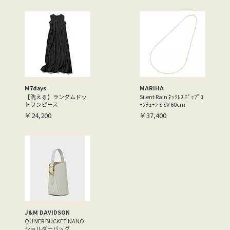
M7days
MARIHA
【洗える】ランダムドッ
Silent Rain ﾈｯｸﾚｽ ﾎﾟｯﾌﾟｺ
トワンピース
ｰﾝﾁｪｰﾝ S SV 60cm
￥24,200
￥37,400
J&M DAVIDSON
QUIVER BUCKET NANO
ショルダーバッグ