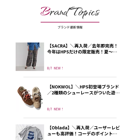
B
rand Topics
ブランド最新情報
【SACRA】＼再入荷／去年即完売！
今年はHPSだけの限定販売！夏～秋
に使える上品プリントパンツ
8/7
NEW！
【NOKWOL】＼HPS初登場ブランド
／2種類のシューレースがついた遊び
心あふれる”NOKWOL”のスニーカー
8/7
NEW！
【Oblada】＼再入荷／ユーザーレビ
ューも高評価！コーデのポイントに
なる別注プリントT