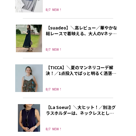
8/7
NEW！
【suadeo】＼高レビュー／華やかな
総レースで着映える、大人のVネック
ワンピース
8/7
NEW！
【TICCA】＼夏のマンネリコーデ解
決！／1点投入でぱっと明るく洒落て
見えるトレンドキャミソール
8/7
NEW！
【La Soeur】＼大ヒット！／別注グ
ラスホルダーは、ネックレスとして
もリングとしても使える3way!
8/7
NEW！