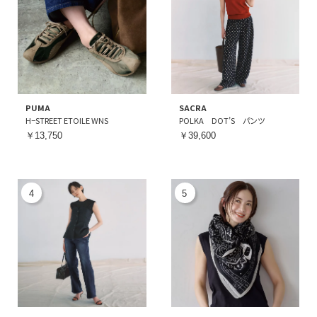
PUMA
SACRA
H−STREET ETOILE WNS
POLKA DOT’S パンツ
￥13,750
￥39,600