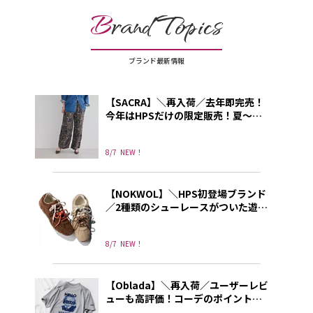
B
rand Topics
ブランド最新情報
【SACRA】＼再入荷／去年即完売！
今年はHPSだけの限定販売！夏～秋
に使える上品プリントパンツ
8/7
NEW！
【NOKWOL】＼HPS初登場ブランド
／2種類のシューレースがついた遊び
心あふれる”NOKWOL”のスニーカー
8/7
NEW！
【Oblada】＼再入荷／ユーザーレビ
ューも高評価！コーデのポイントに
なる別注プリントT