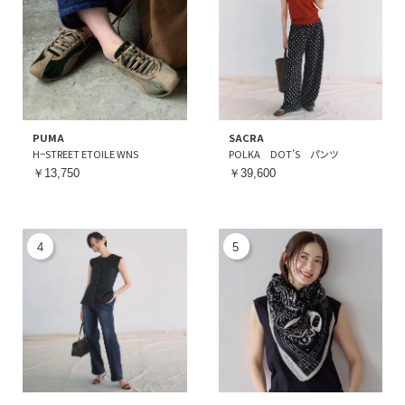
PUMA
SACRA
H−STREET ETOILE WNS
POLKA DOT’S パンツ
￥13,750
￥39,600