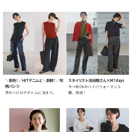
＼新色！／HITデニムと＼新鮮！／旬
スタイリスト池田敬さん×M7days
柄パンツ
今→秋OKのハイパフォーマンス
次のヘビロテボトムに決まり。
服、完成！