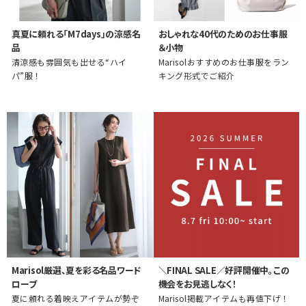
真夏に頼れる「M7days」の涼感名
おしゃれな40代のためのお仕事服
品
＆小物
清涼感も雰囲気も出せる“ハイ
Marisolおすすめのお仕事服をラン
パ”服！
キング形式でご紹介
Marisol厳選、夏を彩る名品ワード
＼FINAL SALE／好評開催中。この
ローブ
機会をお見逃しなく！
夏に頼れる着映えアイテムが勢ぞ
Marisol掲載アイテムも再値下げ！