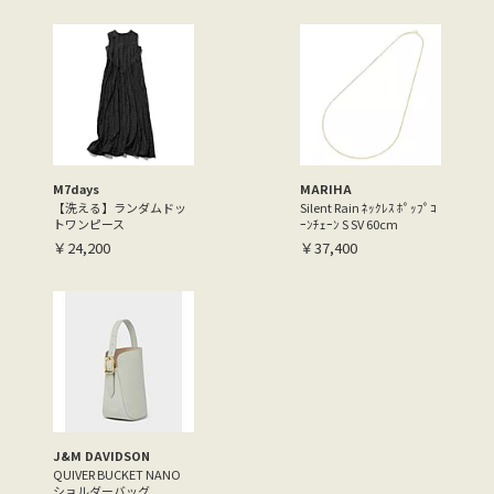
M7days
MARIHA
【洗える】ランダムドッ
Silent Rain ﾈｯｸﾚｽ ﾎﾟｯﾌﾟｺ
トワンピース
ｰﾝﾁｪｰﾝ S SV 60cm
￥24,200
￥37,400
J&M DAVIDSON
QUIVER BUCKET NANO
ショルダーバッグ