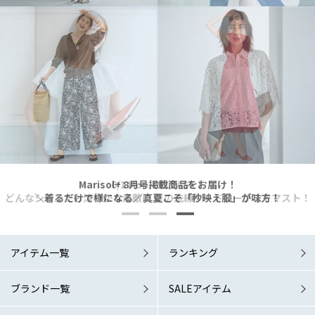
Marisol+ 9・10月号掲載商品をお届け！
Marisol+ 9・10月号掲載商品をお届け！
Marisol+ 8月号掲載商品をお届け！
6/1 Mon. RELEASE！
6/1 Mon. RELEASE！
どんなシーンでも涼やか＆素敵に 夏の洗練ワードローブこそマスト！
どんなシーンでも涼やか＆素敵に 夏の洗練ワードローブこそマスト！
＼着るだけで様になる／真夏こそ「秒映え服」が味方！
「涼しい秋服」が欲しい！
「涼しい秋服」が欲しい！
アイテム一覧
ランキング
ブランド一覧
SALEアイテム