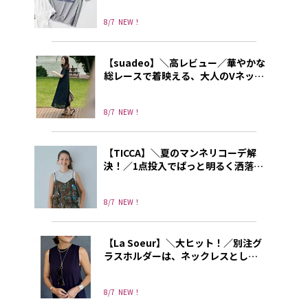
8/7
NEW！
【suadeo】＼高レビュー／華やかな
総レースで着映える、大人のVネック
ワンピース
8/7
NEW！
【TICCA】＼夏のマンネリコーデ解
決！／1点投入でぱっと明るく洒落て
見えるトレンドキャミソール
8/7
NEW！
【La Soeur】＼大ヒット！／別注グ
ラスホルダーは、ネックレスとして
もリングとしても使える3way!
8/7
NEW！