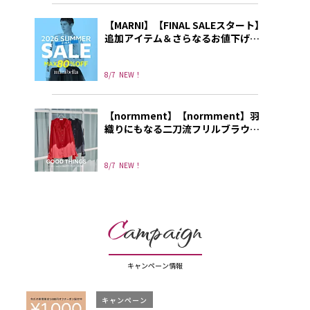
【MARNI】【FINAL SALEスタート】
追加アイテム＆さらなるお値下げ
も！ いますぐ使える、秋まで使え
る「セール名品」
8/7
NEW！
【normment】【normment】羽
織りにもなる二刀流フリルブラウス
が夏服不足を解消 | GOOD THINGS
Vol.123
8/7
NEW！
C
ampaign
キャンペーン情報
キャンペーン