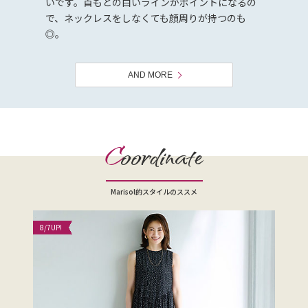
いです。首もとの白いラインがポイントになるの
で、ネックレスをしなくても顔周りが持つのも
◎。
AND MORE
C
oordinate
Marisol的スタイルのススメ
8/7
UP!