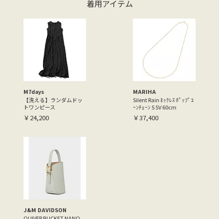
着用アイテム
M7days
MARIHA
【洗える】ランダムドッ
Silent Rain ﾈｯｸﾚｽ ﾎﾟｯﾌﾟｺ
トワンピース
ｰﾝﾁｪｰﾝ S SV 60cm
￥24,200
￥37,400
J&M DAVIDSON
QUIVER BUCKET NANO