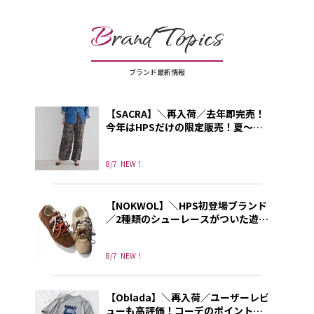
B
rand Topics
ブランド最新情報
【SACRA】＼再入荷／去年即完売！
今年はHPSだけの限定販売！夏～秋
に使える上品プリントパンツ
8/7
NEW！
【NOKWOL】＼HPS初登場ブランド
／2種類のシューレースがついた遊び
心あふれる”NOKWOL”のスニーカー
8/7
NEW！
【Oblada】＼再入荷／ユーザーレビ
ューも高評価！コーデのポイントに