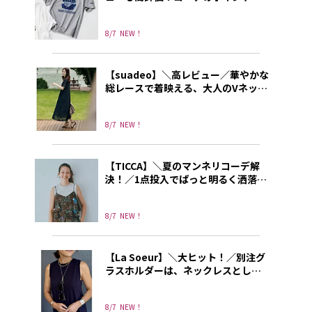
なる別注プリントT
8/7
NEW！
【suadeo】＼高レビュー／華やかな
総レースで着映える、大人のVネック
ワンピース
8/7
NEW！
【TICCA】＼夏のマンネリコーデ解
決！／1点投入でぱっと明るく洒落て
見えるトレンドキャミソール
8/7
NEW！
【La Soeur】＼大ヒット！／別注グ
ラスホルダーは、ネックレスとして
もリングとしても使える3way!
8/7
NEW！