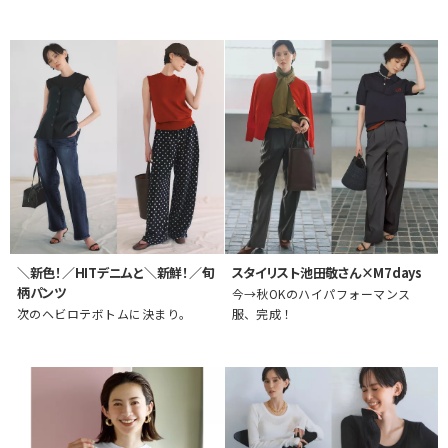
＼新色！／HITデニムと＼新鮮！／旬
スタイリスト池田敬さん×M7days
柄パンツ
今→秋OKのハイパフォーマンス
次のヘビロテボトムに決まり。
服、完成！