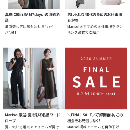
真夏に頼れる「M7days」の涼感名
おしゃれな40代のためのお仕事服
品
＆小物
清涼感も雰囲気も出せる“ハイ
Marisolおすすめのお仕事服をラン
パ”服！
キング形式でご紹介
Marisol厳選、夏を彩る名品ワード
＼FINAL SALE／好評開催中。この
ローブ
機会をお見逃しなく！
夏に頼れる着映えアイテムが勢ぞ
Marisol掲載アイテムも再値下げ！