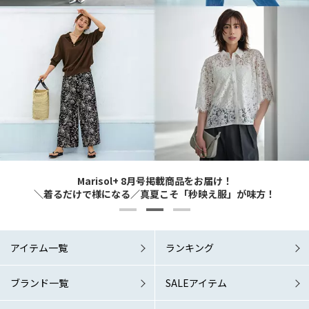
Marisol+ 9・10月号掲載商品をお届け！
Marisol+ 9・10月号掲載商品をお届け！
Marisol+ 8月号掲載商品をお届け！
6/1 Mon. RELEASE！
6/1 Mon. RELEASE！
どんなシーンでも涼やか＆素敵に 夏の洗練ワードローブこそマスト！
どんなシーンでも涼やか＆素敵に 夏の洗練ワードローブこそマスト！
＼着るだけで様になる／真夏こそ「秒映え服」が味方！
「涼しい秋服」が欲しい！
「涼しい秋服」が欲しい！
アイテム一覧
ランキング
ブランド一覧
SALEアイテム